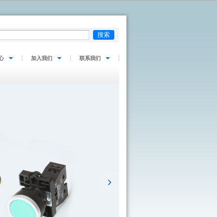
搜索
心
加入我们
联系我们